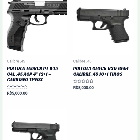
Calibre .45
Calibre .45
PISTOLA TAURUS PT 845
PISTOLA GLOCK G30 GEN4
CAL .45 ACP 4″ 12+1 –
CALIBRE .45 10+1 TIROS
CARBONO TENOX
Avaliação
R$
8,000.00
0
Avaliação
R$
5,000.00
de
0
5
de
5