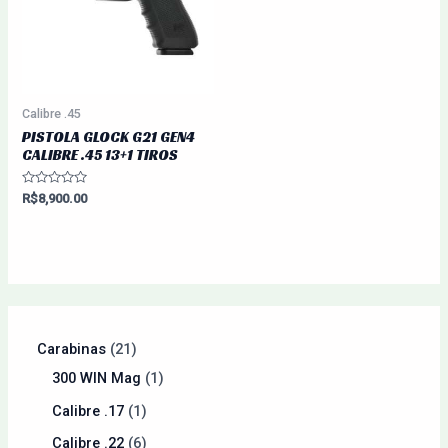
Calibre .45
PISTOLA GLOCK G21 GEN4
CALIBRE .45 13+1 TIROS
Avaliação
R$
8,900.00
0
de
5
Carabinas
21
300 WIN Mag
1
Calibre .17
1
Calibre .22
6