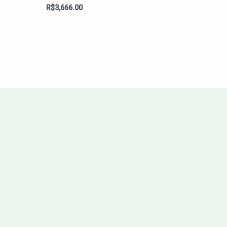
Avaliação
R$
3,666.00
0
de
5