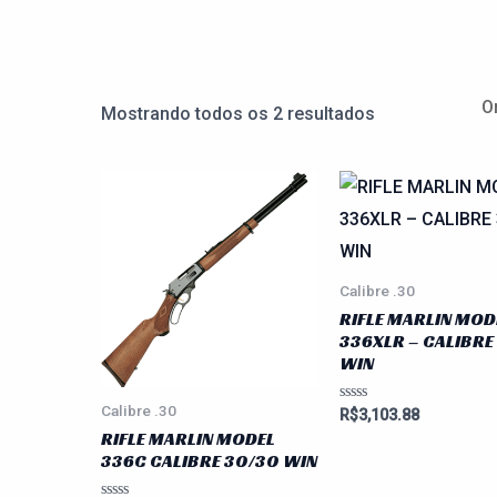
Mostrando todos os 2 resultados
Calibre .30
RIFLE MARLIN MOD
336XLR – CALIBRE
WIN
Calibre .30
Avaliação
R$
3,103.88
0
RIFLE MARLIN MODEL
de
5
336C CALIBRE 30/30 WIN