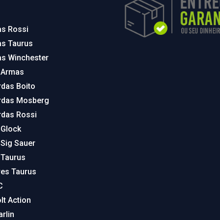
as Rossi
as Taurus
as Winchester
 Armas
rdas Boito
rdas Mosberg
rdas Rossi
 Glock
 Sig Sauer
 Taurus
res Taurus
C
lt Action
arlin