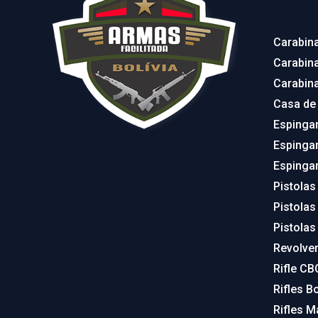
Carabin
Carabin
Carabin
Casa de
Espinga
Espinga
Espinga
Pistolas
Pistolas
Pistolas
Revolve
Rifle CB
Rifles Bo
Rifles M