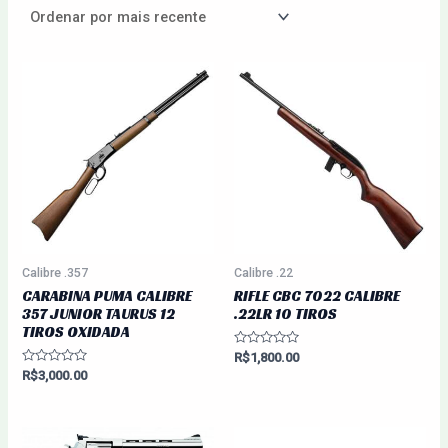
Calibre .357
Calibre .22
CARABINA PUMA CALIBRE
RIFLE CBC 7022 CALIBRE
357 JUNIOR TAURUS 12
.22LR 10 TIROS
TIROS OXIDADA
Avaliação
R$
1,800.00
0
Avaliação
R$
3,000.00
de
0
5
de
5