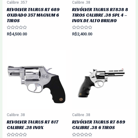
Calibre .357
Calibre .38
REVOLVER TAURUS RT 689
REVÓLVER TAURUS RT838 8
OXIDADO 357 MAGNUM 6
TIROS CALIBRE .38 SPL 4 –
TIROS
INOX DE ALTO BRILHO
Avaliação
Avaliação
R$
4,500.00
R$
2,400.00
0
0
de
de
5
5
Calibre .38
Calibre .38
REVOLVER TAURUS RT 817
REVÓLVER TAURUS RT 889
CALIBRE .38 INOX
CALIBRE .38 6 TIROS