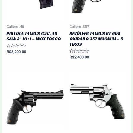
Calibre .40
Calibre .357
PISTOLA TAURUS G2C .40
REVÓLVER TAURUS RT 605
S&W 3″ 10+1 – INOX FOSCO
OXIDADO 357 MAGNUM – 5
TIROS
Avaliação
R$
3,200.00
0
Avaliação
R$
2,400.00
de
0
5
de
5