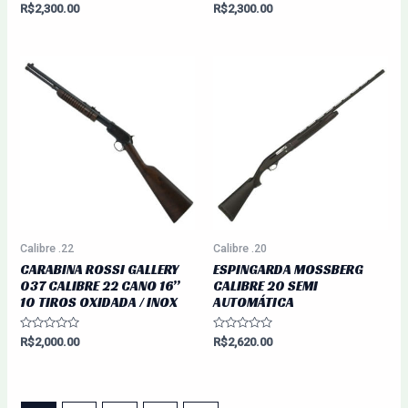
Avaliação
Avaliação
R$
2,300.00
R$
2,300.00
0
0
de
de
5
5
Calibre .22
Calibre .20
CARABINA ROSSI GALLERY
ESPINGARDA MOSSBERG
037 CALIBRE 22 CANO 16”
CALIBRE 20 SEMI
10 TIROS OXIDADA / INOX
AUTOMÁTICA
Avaliação
Avaliação
R$
2,000.00
R$
2,620.00
0
0
de
de
5
5