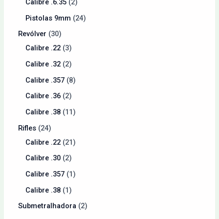
Calibre .6.35
2
Pistolas 9mm
24
Revólver
30
Calibre .22
3
Calibre .32
2
Calibre .357
8
Calibre .36
2
Calibre .38
11
Rifles
24
Calibre .22
21
Calibre .30
2
Calibre .357
1
Calibre .38
1
Submetralhadora
2