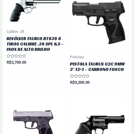
Calibre .38
REVÓLVER TAURUS RT838 8
TIROS CALIBRE .38 SPL 6,5 –
INOX DE ALTO BRILHO
Pistolas
Avaliação
R$
2,700.00
PISTOLA TAURUS G2C 9MM
0
3″ 12+1 – CARBONO FOSCO
de
5
Avaliação
R$
3,200.00
0
de
5