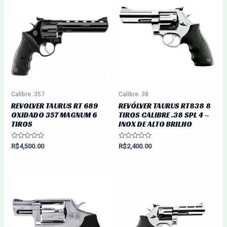
Calibre .357
Calibre .38
REVOLVER TAURUS RT 689
REVÓLVER TAURUS RT838 8
OXIDADO 357 MAGNUM 6
TIROS CALIBRE .38 SPL 4 –
TIROS
INOX DE ALTO BRILHO
Avaliação
Avaliação
R$
4,500.00
R$
2,400.00
0
0
de
de
5
5