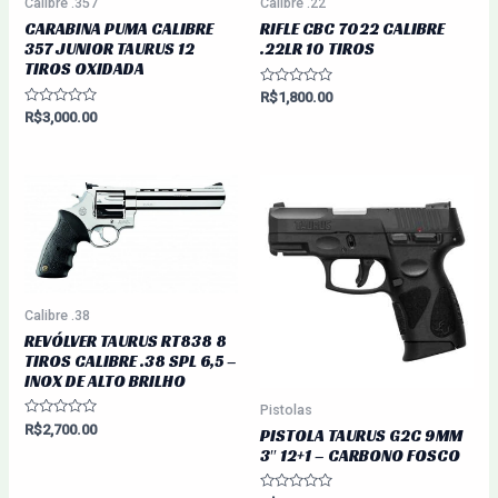
Calibre .357
Calibre .22
CARABINA PUMA CALIBRE
RIFLE CBC 7022 CALIBRE
357 JUNIOR TAURUS 12
.22LR 10 TIROS
TIROS OXIDADA
Avaliação
R$
1,800.00
0
Avaliação
R$
3,000.00
de
0
5
de
5
Calibre .38
REVÓLVER TAURUS RT838 8
TIROS CALIBRE .38 SPL 6,5 –
INOX DE ALTO BRILHO
Pistolas
Avaliação
R$
2,700.00
PISTOLA TAURUS G2C 9MM
0
3″ 12+1 – CARBONO FOSCO
de
5