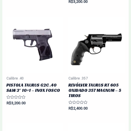
Avaliação
R$
3,200.00
0
de
5
Calibre .40
Calibre .357
PISTOLA TAURUS G2C .40
REVÓLVER TAURUS RT 605
S&W 3″ 10+1 – INOX FOSCO
OXIDADO 357 MAGNUM – 5
TIROS
Avaliação
R$
3,200.00
0
Avaliação
R$
2,400.00
de
0
5
de
5