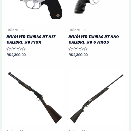
Calibre .38
Calibre .38
REVOLVER TAURUS RT 817
REVÓLVER TAURUS RT 889
CALIBRE .38 INOX
CALIBRE .38 6 TIROS
Avaliação
Avaliação
R$
2,300.00
R$
2,300.00
0
0
de
de
5
5