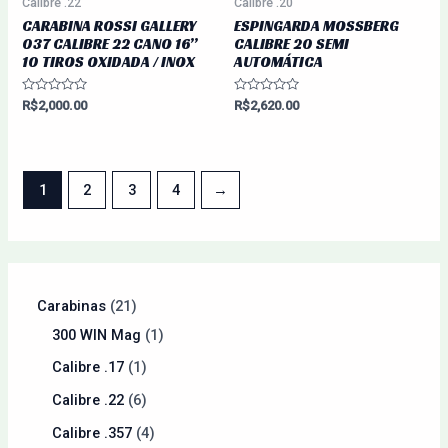
Calibre .22
Calibre .20
CARABINA ROSSI GALLERY
ESPINGARDA MOSSBERG
037 CALIBRE 22 CANO 16”
CALIBRE 20 SEMI
10 TIROS OXIDADA / INOX
AUTOMÁTICA
Avaliação
Avaliação
R$
2,000.00
R$
2,620.00
0
0
de
de
5
5
1
2
3
4
→
Carabinas
21
300 WIN Mag
1
Calibre .17
1
Calibre .22
6
Calibre .357
4