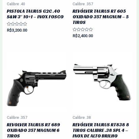
Calibre .40
Calibre .357
PISTOLA TAURUS G2C .40
REVÓLVER TAURUS RT 605
S&W 3″ 10+1 – INOX FOSCO
OXIDADO 357 MAGNUM – 5
TIROS
Avaliação
R$
3,200.00
0
Avaliação
R$
2,400.00
de
0
5
de
5
Calibre .357
Calibre .38
REVOLVER TAURUS RT 689
REVÓLVER TAURUS RT838 8
OXIDADO 357 MAGNUM 6
TIROS CALIBRE .38 SPL 4 –
TIROS
INOX DE ALTO BRILHO