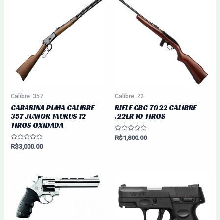
Calibre .357
Calibre .22
CARABINA PUMA CALIBRE
RIFLE CBC 7022 CALIBRE
357 JUNIOR TAURUS 12
.22LR 10 TIROS
TIROS OXIDADA
Avaliação
R$
1,800.00
0
Avaliação
R$
3,000.00
de
0
5
de
5