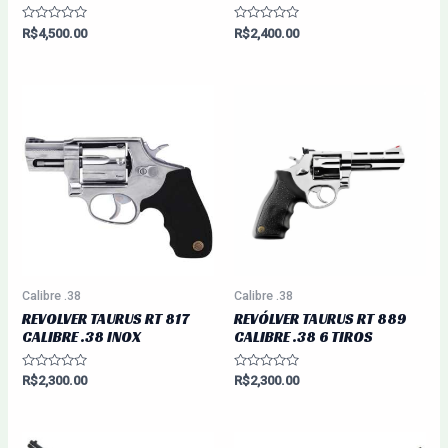
Avaliação
Avaliação
R$
4,500.00
R$
2,400.00
0
0
de
de
5
5
Calibre .38
Calibre .38
REVOLVER TAURUS RT 817
REVÓLVER TAURUS RT 889
CALIBRE .38 INOX
CALIBRE .38 6 TIROS
Avaliação
Avaliação
R$
2,300.00
R$
2,300.00
0
0
de
de
5
5