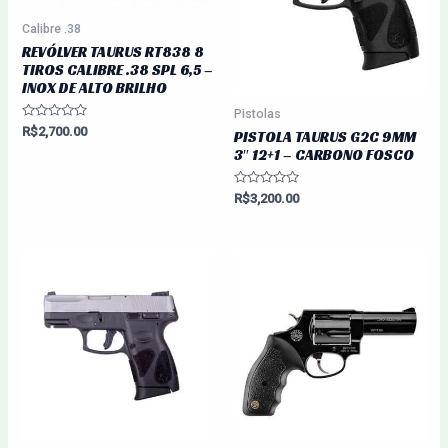
Calibre .38
REVÓLVER TAURUS RT838 8
TIROS CALIBRE .38 SPL 6,5 –
INOX DE ALTO BRILHO
Pistolas
Avaliação
R$
2,700.00
PISTOLA TAURUS G2C 9MM
0
3″ 12+1 – CARBONO FOSCO
de
5
Avaliação
R$
3,200.00
0
de
5