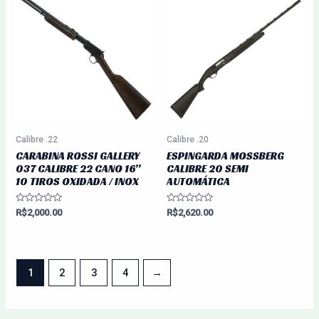
Calibre .22
Calibre .20
CARABINA ROSSI GALLERY
ESPINGARDA MOSSBERG
037 CALIBRE 22 CANO 16”
CALIBRE 20 SEMI
10 TIROS OXIDADA / INOX
AUTOMÁTICA
Avaliação
Avaliação
R$
2,000.00
R$
2,620.00
0
0
de
de
5
5
1
2
3
4
→