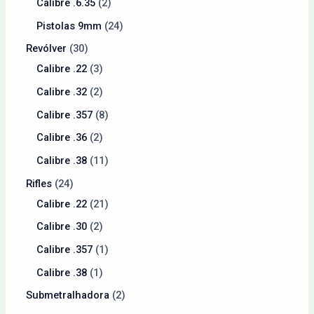
Calibre .6.35
2
Pistolas 9mm
24
Revólver
30
Calibre .22
3
Calibre .32
2
Calibre .357
8
Calibre .36
2
Calibre .38
11
Rifles
24
Calibre .22
21
Calibre .30
2
Calibre .357
1
Calibre .38
1
Submetralhadora
2