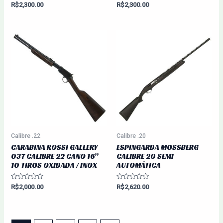
Avaliação
Avaliação
R$
2,300.00
R$
2,300.00
0
0
de
de
5
5
Calibre .22
Calibre .20
CARABINA ROSSI GALLERY
ESPINGARDA MOSSBERG
037 CALIBRE 22 CANO 16”
CALIBRE 20 SEMI
10 TIROS OXIDADA / INOX
AUTOMÁTICA
Avaliação
Avaliação
R$
2,000.00
R$
2,620.00
0
0
de
de
5
5