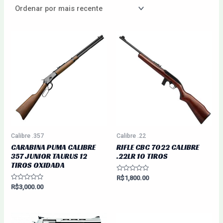
Calibre .357
Calibre .22
CARABINA PUMA CALIBRE
RIFLE CBC 7022 CALIBRE
357 JUNIOR TAURUS 12
.22LR 10 TIROS
TIROS OXIDADA
Avaliação
R$
1,800.00
0
Avaliação
R$
3,000.00
de
0
5
de
5