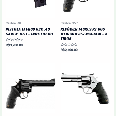
Calibre .40
Calibre .357
PISTOLA TAURUS G2C .40
REVÓLVER TAURUS RT 605
S&W 3″ 10+1 – INOX FOSCO
OXIDADO 357 MAGNUM – 5
TIROS
Avaliação
R$
3,200.00
0
Avaliação
R$
2,400.00
de
0
5
de
5