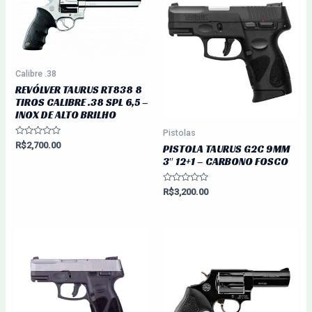
Calibre .38
REVÓLVER TAURUS RT838 8
TIROS CALIBRE .38 SPL 6,5 –
INOX DE ALTO BRILHO
Pistolas
Avaliação
R$
2,700.00
PISTOLA TAURUS G2C 9MM
0
3″ 12+1 – CARBONO FOSCO
de
5
Avaliação
R$
3,200.00
0
de
5