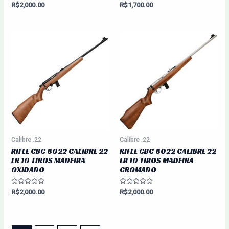
Avaliação
Avaliação
R$
2,000.00
R$
1,700.00
0
0
de
de
5
5
Calibre .22
Calibre .22
RIFLE CBC 8022 CALIBRE 22
RIFLE CBC 8022 CALIBRE 22
LR 10 TIROS MADEIRA
LR 10 TIROS MADEIRA
OXIDADO
CROMADO
Avaliação
Avaliação
R$
2,000.00
R$
2,000.00
0
0
de
de
5
5