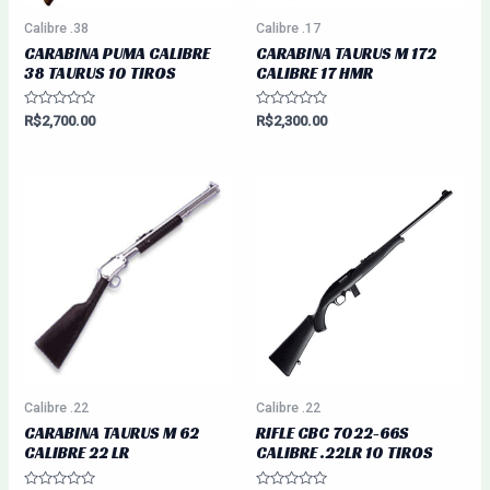
Calibre .38
Calibre .17
CARABINA PUMA CALIBRE
CARABINA TAURUS M 172
38 TAURUS 10 TIROS
CALIBRE 17 HMR
Avaliação
Avaliação
R$
2,700.00
R$
2,300.00
0
0
de
de
5
5
Calibre .22
Calibre .22
CARABINA TAURUS M 62
RIFLE CBC 7022-66S
CALIBRE 22 LR
CALIBRE .22LR 10 TIROS