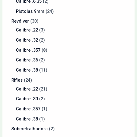
Calibre .6.35
2
Pistolas 9mm
24
Revólver
30
Calibre .22
3
Calibre .32
2
Calibre .357
8
Calibre .36
2
Calibre .38
11
Rifles
24
Calibre .22
21
Calibre .30
2
Calibre .357
1
Calibre .38
1
Submetralhadora
2