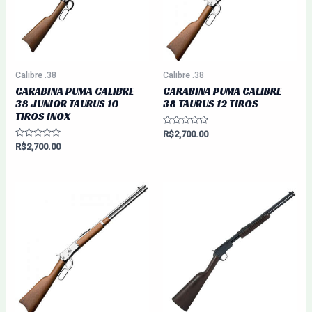
Calibre .38
Calibre .38
CARABINA PUMA CALIBRE
CARABINA PUMA CALIBRE
38 JUNIOR TAURUS 10
38 TAURUS 12 TIROS
TIROS INOX
Avaliação
R$
2,700.00
0
Avaliação
R$
2,700.00
de
0
5
de
5