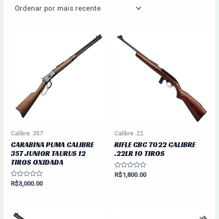
Calibre .357
Calibre .22
CARABINA PUMA CALIBRE
RIFLE CBC 7022 CALIBRE
357 JUNIOR TAURUS 12
.22LR 10 TIROS
TIROS OXIDADA
Avaliação
R$
1,800.00
0
Avaliação
R$
3,000.00
de
0
5
de
5