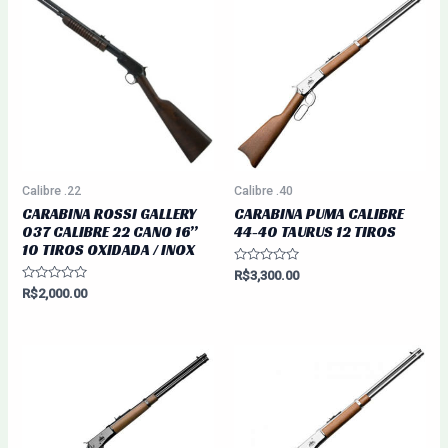
Calibre .22
Calibre .40
CARABINA ROSSI GALLERY
CARABINA PUMA CALIBRE
037 CALIBRE 22 CANO 16”
44-40 TAURUS 12 TIROS
10 TIROS OXIDADA / INOX
Avaliação
R$
3,300.00
0
Avaliação
R$
2,000.00
de
0
5
de
5