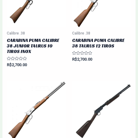
Calibre .38
Calibre .38
CARABINA PUMA CALIBRE
CARABINA PUMA CALIBRE
38 JUNIOR TAURUS 10
38 TAURUS 12 TIROS
TIROS INOX
Avaliação
R$
2,700.00
0
Avaliação
R$
2,700.00
de
0
5
de
5