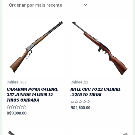
Calibre .357
Calibre .22
CARABINA PUMA CALIBRE
RIFLE CBC 7022 CALIBRE
357 JUNIOR TAURUS 12
.22LR 10 TIROS
TIROS OXIDADA
Avaliação
R$
1,800.00
0
Avaliação
R$
3,000.00
de
0
5
de
5