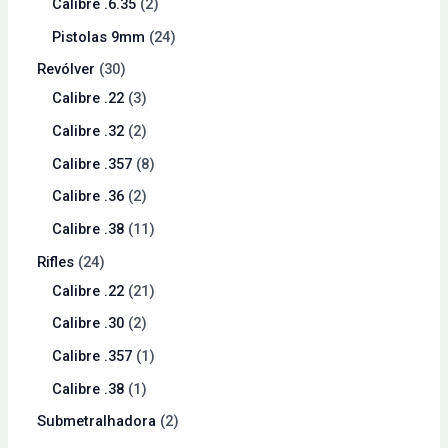
Calibre .6.35
2
Pistolas 9mm
24
Revólver
30
Calibre .22
3
Calibre .32
2
Calibre .357
8
Calibre .36
2
Calibre .38
11
Rifles
24
Calibre .22
21
Calibre .30
2
Calibre .357
1
Calibre .38
1
Submetralhadora
2