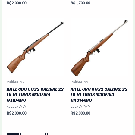
Avaliação
Avaliação
R$
2,000.00
R$
1,700.00
0
0
de
de
5
5
Calibre .22
Calibre .22
RIFLE CBC 8022 CALIBRE 22
RIFLE CBC 8022 CALIBRE 22
LR 10 TIROS MADEIRA
LR 10 TIROS MADEIRA
OXIDADO
CROMADO
Avaliação
Avaliação
R$
2,000.00
R$
2,000.00
0
0
de
de
5
5