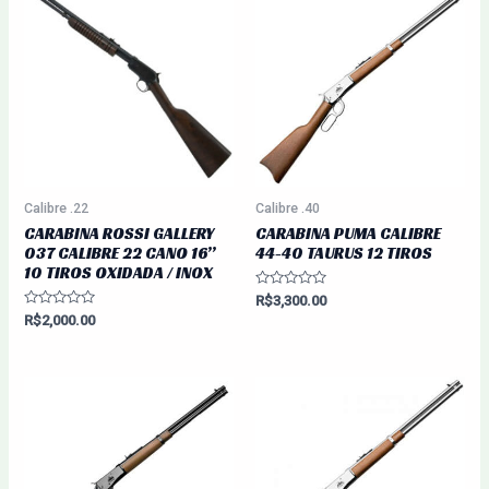
Calibre .22
Calibre .40
CARABINA ROSSI GALLERY
CARABINA PUMA CALIBRE
037 CALIBRE 22 CANO 16”
44-40 TAURUS 12 TIROS
10 TIROS OXIDADA / INOX
Avaliação
R$
3,300.00
0
Avaliação
R$
2,000.00
de
0
5
de
5