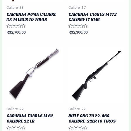
Calibre .38
Calibre .17
CARABINA PUMA CALIBRE
CARABINA TAURUS M 172
38 TAURUS 10 TIROS
CALIBRE 17 HMR
Avaliação
Avaliação
R$
2,700.00
R$
2,300.00
0
0
de
de
5
5
Calibre .22
Calibre .22
CARABINA TAURUS M 62
RIFLE CBC 7022-66S
CALIBRE 22 LR
CALIBRE .22LR 10 TIROS