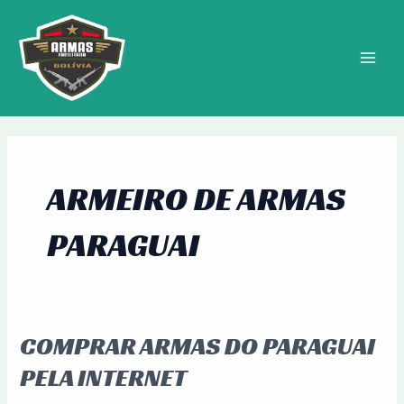
Ir
MAIN
para
MEN
o
conteúdo
ARMEIRO DE ARMAS
PARAGUAI
COMPRAR ARMAS DO PARAGUAI
Comprar
Armas
PELA INTERNET
do