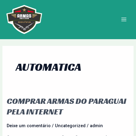
Ir
MAIN
para
MEN
o
conteúdo
AUTOMATICA
COMPRAR ARMAS DO PARAGUAI
Comprar
Armas
PELA INTERNET
do
Paraguai
Deixe um comentário
/
Uncategorized
/
admin
pela