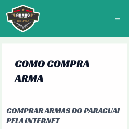
Ir
MAIN
para
MEN
o
conteúdo
COMO COMPRA
ARMA
COMPRAR ARMAS DO PARAGUAI
Comprar
Armas
PELA INTERNET
do