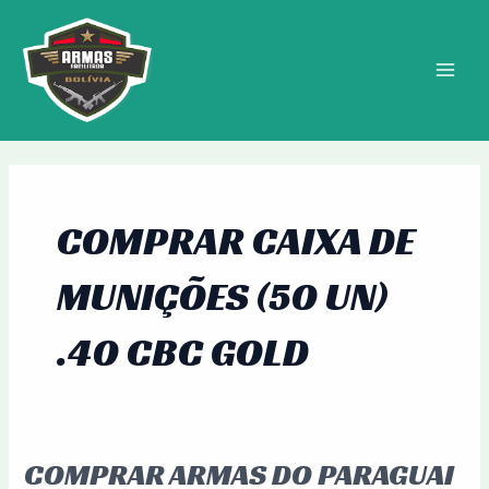
Ir
MAIN
para
MEN
o
conteúdo
COMPRAR CAIXA DE
MUNIÇÕES (50 UN)
.40 CBC GOLD
COMPRAR ARMAS DO PARAGUAI
Comprar