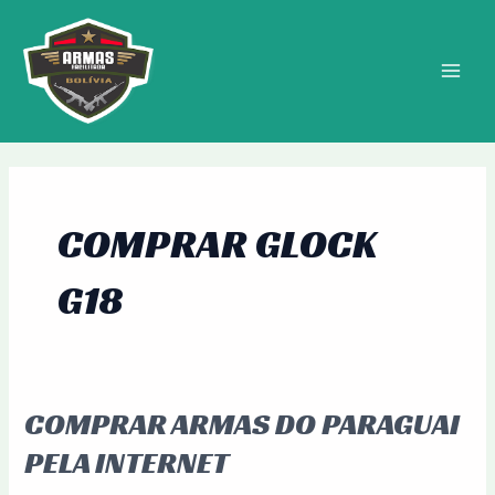
Ir
MAIN
para
MEN
o
conteúdo
COMPRAR GLOCK
G18
COMPRAR ARMAS DO PARAGUAI
Comprar
Armas
PELA INTERNET
do