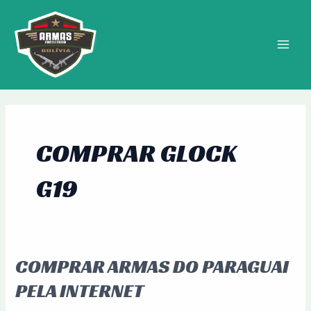
Ir
MAIN
para
MEN
o
conteúdo
COMPRAR GLOCK
G19
COMPRAR ARMAS DO PARAGUAI
Comprar
Armas
PELA INTERNET
do