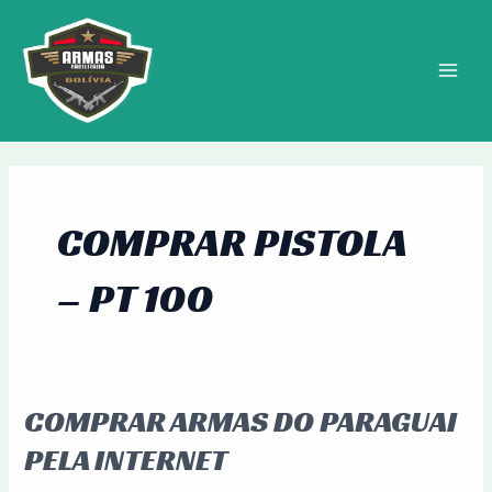
Ir
MAIN
para
MEN
o
conteúdo
COMPRAR PISTOLA
– PT 100
COMPRAR ARMAS DO PARAGUAI
Comprar
Armas
PELA INTERNET
do