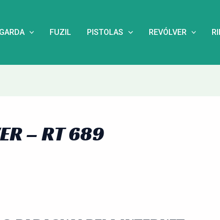
NGARDA
FUZIL
PISTOLAS
REVÓLVER
R
R – RT 689