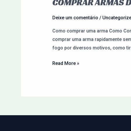
COMPRAR ARMAS DO
Comprar
Armas
do
Deixe um comentário
/
Uncategoriz
Paraguai
Como comprar uma arma Como Comp
pela
comprar uma arma rapidamente sem 
Internet
fogo por diversos motivos, como tiro
Read More »