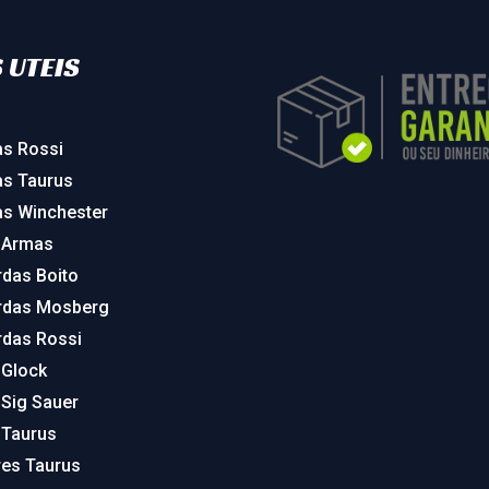
 UTEIS
as Rossi
as Taurus
as Winchester
 Armas
rdas Boito
rdas Mosberg
rdas Rossi
 Glock
 Sig Sauer
 Taurus
res Taurus