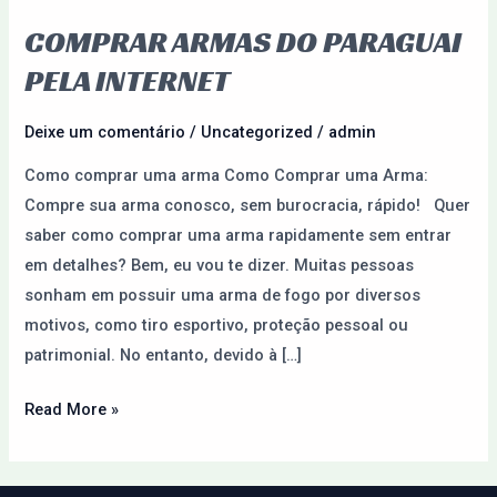
COMPRAR ARMAS DO PARAGUAI
Comprar
Armas
PELA INTERNET
do
Paraguai
Deixe um comentário
/
Uncategorized
/
admin
pela
Como comprar uma arma Como Comprar uma Arma:
Internet
Compre sua arma conosco, sem burocracia, rápido! Quer
saber como comprar uma arma rapidamente sem entrar
em detalhes? Bem, eu vou te dizer. Muitas pessoas
sonham em possuir uma arma de fogo por diversos
motivos, como tiro esportivo, proteção pessoal ou
patrimonial. No entanto, devido à […]
Read More »