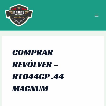
Ir
MAIN
para
MEN
o
conteúdo
COMPRAR
REVÓLVER –
RT044CP .44
MAGNUM