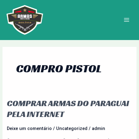
Ir
MAIN
para
MEN
o
conteúdo
COMPRO PISTOL
COMPRAR ARMAS DO PARAGUAI
Comprar
Armas
PELA INTERNET
do
Paraguai
Deixe um comentário
/
Uncategorized
/
admin
pela