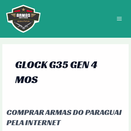
Ir
MAIN
para
MEN
o
conteúdo
GLOCK G35 GEN 4
MOS
COMPRAR ARMAS DO PARAGUAI
Comprar
Armas
PELA INTERNET
do