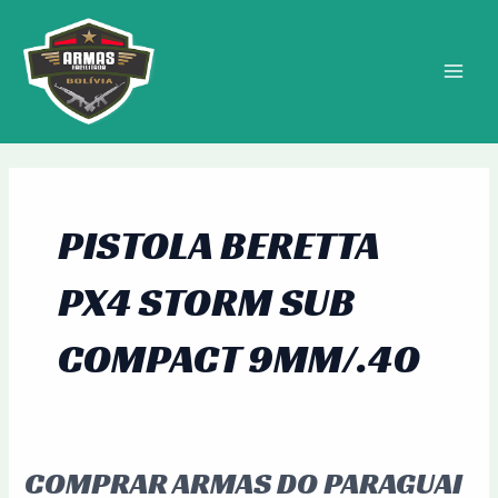
Ir
MAIN
para
MEN
o
conteúdo
PISTOLA BERETTA
PX4 STORM SUB
COMPACT 9MM/.40
COMPRAR ARMAS DO PARAGUAI
Comprar