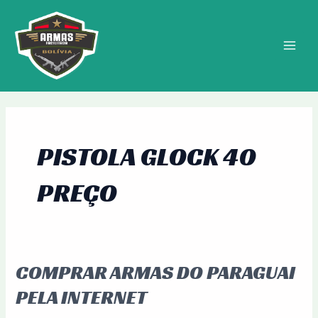
Ir
MAIN
para
MEN
o
conteúdo
PISTOLA GLOCK 40
PREÇO
COMPRAR ARMAS DO PARAGUAI
Comprar
Armas
PELA INTERNET
do