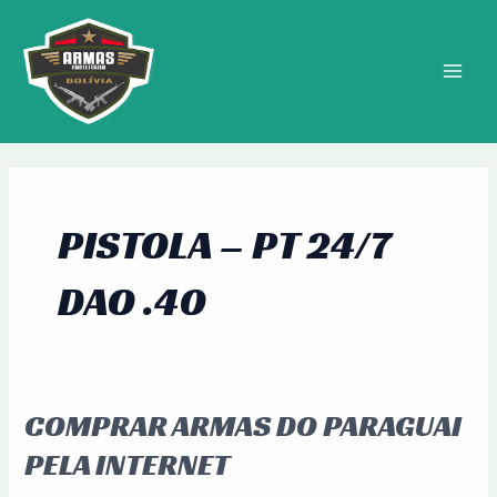
Ir
MAIN
para
MEN
o
conteúdo
PISTOLA – PT 24/7
DAO .40
COMPRAR ARMAS DO PARAGUAI
Comprar
Armas
PELA INTERNET
do