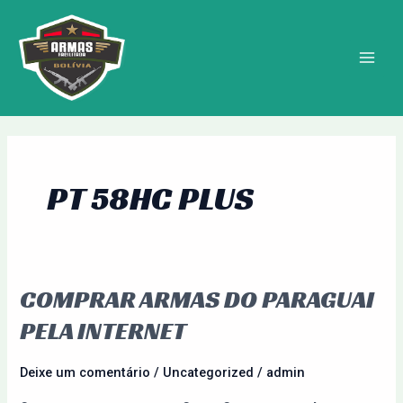
Ir
MAIN
para
MEN
o
conteúdo
PT 58HC PLUS
COMPRAR ARMAS DO PARAGUAI
Comprar
Armas
PELA INTERNET
do
Paraguai
Deixe um comentário
/
Uncategorized
/
admin
pela