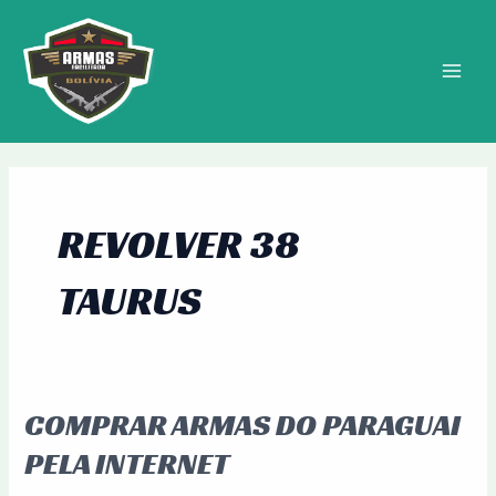
Ir
MAIN
para
MEN
o
conteúdo
REVOLVER 38
TAURUS
COMPRAR ARMAS DO PARAGUAI
Comprar
Armas
PELA INTERNET
do