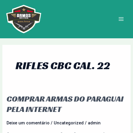
Ir
MAIN
para
MEN
o
conteúdo
RIFLES CBC CAL. 22
COMPRAR ARMAS DO PARAGUAI
Comprar
Armas
PELA INTERNET
do
Paraguai
Deixe um comentário
/
Uncategorized
/
admin
pela