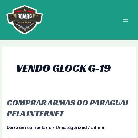
Ir
MAIN
para
MEN
o
conteúdo
VENDO GLOCK G-19
COMPRAR ARMAS DO PARAGUAI
Comprar
Armas
PELA INTERNET
do
Paraguai
Deixe um comentário
/
Uncategorized
/
admin
pela