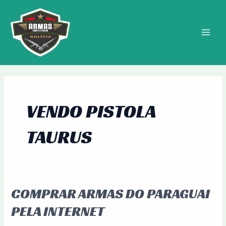
Ir
MAIN
para
MEN
o
conteúdo
VENDO PISTOLA
TAURUS
COMPRAR ARMAS DO PARAGUAI
Comprar
Armas
PELA INTERNET
do