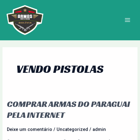
Ir
MAIN
para
MEN
o
conteúdo
VENDO PISTOLAS
COMPRAR ARMAS DO PARAGUAI
Comprar
Armas
PELA INTERNET
do
Paraguai
Deixe um comentário
/
Uncategorized
/
admin
pela