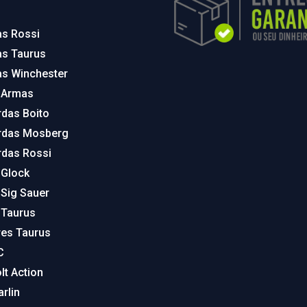
as Rossi
as Taurus
as Winchester
 Armas
rdas Boito
rdas Mosberg
rdas Rossi
 Glock
 Sig Sauer
 Taurus
res Taurus
C
lt Action
arlin