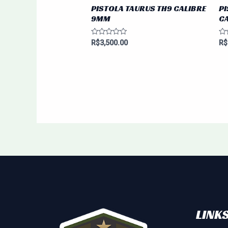
PISTOLA TAURUS TH9 CALIBRE
PI
9MM
CA
Avaliação
Av
R$
3,500.00
R$
0
0
de
de
5
5
LINKS