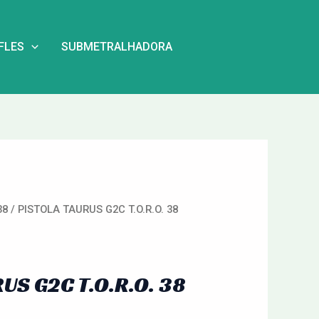
IFLES
SUBMETRALHADORA
38
/ PISTOLA TAURUS G2C T.O.R.O. 38
US G2C T.O.R.O. 38