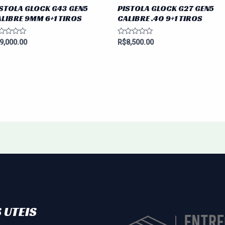
STOLA GLOCK G43 GEN5
PISTOLA GLOCK G27 GEN5
LIBRE 9MM 6+1 TIROS
CALIBRE .40 9+1 TIROS
aliação
Avaliação
9,000.00
R$
8,500.00
0
de
5
 UTEIS