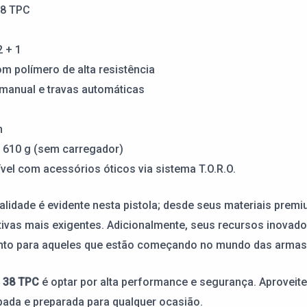
38 TPC
 + 1
m polímero de alta resistência
manual e travas automáticas
m
 610 g (sem carregador)
vel com acessórios óticos via sistema T.O.R.O.
idade é evidente nesta pistola; desde seus materiais prem
tativas mais exigentes. Adicionalmente, seus recursos inova
anto para aqueles que estão começando no mundo das armas
 38 TPC
é optar por alta performance e segurança. Aproveite
pada e preparada para qualquer ocasião.