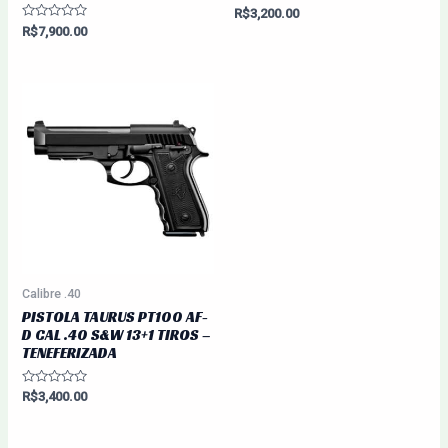
Avaliação
R$
3,200.00
0
Avaliação
R$
7,900.00
de
0
5
de
5
Calibre .40
PISTOLA TAURUS PT100 AF-
D CAL .40 S&W 13+1 TIROS –
TENEFERIZADA
Avaliação
R$
3,400.00
0
de
5