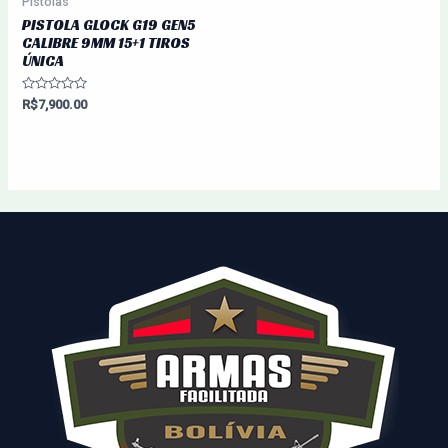
Pistolas
PISTOLA GLOCK G19 GEN5
CALIBRE 9MM 15+1 TIROS
ÚNICA
Avaliação
R$
7,900.00
0
de
5