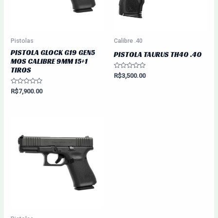
Pistolas
Calibre .40
PISTOLA GLOCK G19 GEN5
PISTOLA TAURUS TH40 .40
MOS CALIBRE 9MM 15+1
TIROS
Avaliação
R$
3,500.00
0
de
Avaliação
R$
7,900.00
5
0
de
5