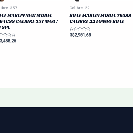
libre .357
Calibre .22
FLE MARLIN NEW MODEL
RIFLE MARLIN MODEL 795SS
94CSS CALIBRE 357 MAG /
CALIBRE 22 LONGO RIFLE
 SPL
Avaliação
R$
2,981.68
0
aliação
3,458.26
de
5