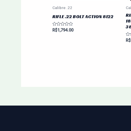
Calibre .22
Ca
RI
RIFLE .22 BOLT ACTION 8122
18
38
Avaliação
R$
1,794.00
0
de
Av
R$
5
0
de
5