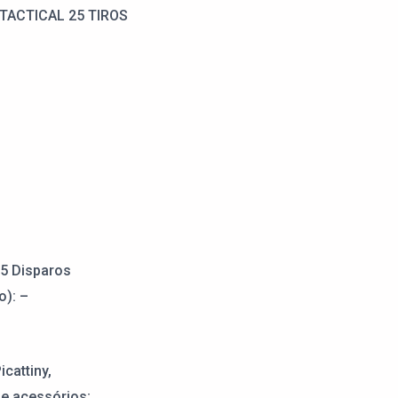
TACTICAL 25 TIROS
25 Disparos
o): –
cattiny,
de acessórios;