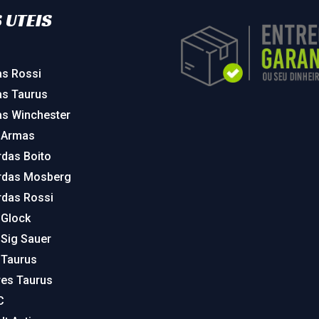
 UTEIS
as Rossi
as Taurus
as Winchester
 Armas
rdas Boito
rdas Mosberg
rdas Rossi
 Glock
 Sig Sauer
 Taurus
res Taurus
C